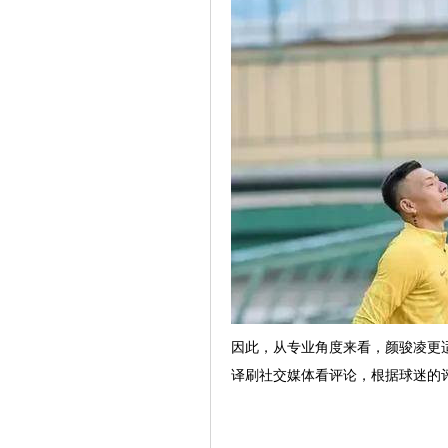
因此，从专业角度来看，颜骏凌更
译刷社交媒体看评论，根据球迷的