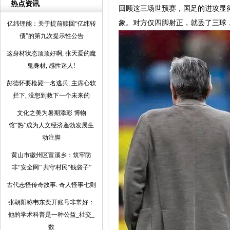
热点资讯
回顾这三场世预赛，国足的进攻显
象。对方仅四脚射正，就丢了三球
亿纬锂能：关于提前赎回“亿纬转
债”的第九次提示性公告
这身材状态顶顶好啊, 张天爱的魔
鬼身材, 感性迷人!
彭德怀要枪毙一名逃兵, 主席心软
拦下, 没想到救下一个未来的
文化之美为暑期添彩 博物
馆“热”成为人文经济蓬勃发展生
动注脚
黄山市徽州区富溪乡：筑牢防
非“安全网” 共守村民“钱袋子”
古代志怪传奇故事: 奇人怪事七则
张朝阳称韦东奕开账号非常好：
他的学术科普是一种公益_社交_
数